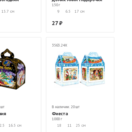
150 г
15.7
см
9
6.5
17
см
27
3563.24Х
 шт
В наличии:
20 шт
ния
Фиеста
1000 г
2.5
16.5
см
18
11
25
см