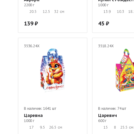
2200 г
1000 г
20.5
12.5
32
см
13.9
10.3
18.
139
45
3536.24Х
3518.24Х
В наличии:
1641 шт
В наличии:
74 шт
Царевна
Царевич
1000 г
600 г
17
9.5
26.5
см
15
8
25.5
см