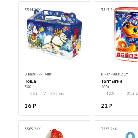
3544.24Х
3543.24Х
В наличии:
4 шт
В наличии:
2 шт
Тоша
Топтыгин
500 г
400 г
17.5
7
10.5
см
12.5
4
21.5
26
21
3565.24Х
3533.24Х