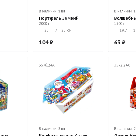
В наличии:
1 шт
В наличии:
1
Портфель Зимний
Волшебны
2000 г
1500 г
25
7
28
см
19.7
1
104
63
3576.24Х
3572.24Х
В наличии:
8 шт
В наличии:
2
твом
Конфета малая Каток
Домик Но