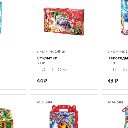
В наличии:
141 шт
В наличии:
1
Открытка
Непоседы
600 г
800 г
25
5
15
см
17
6.5
44
43
4351.24М
4344.24М