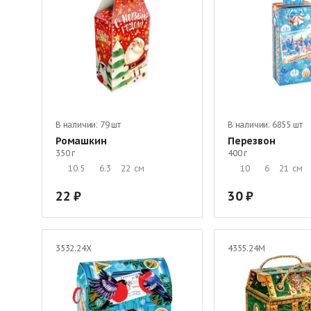
В наличии:
79 шт
В наличии:
6855 шт
Ромашкин
Перезвон
350 г
400 г
10.5
6.3
22
см
10
6
21
см
22
30
3532.24Х
4355.24М