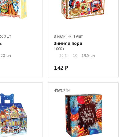
550 шт
В наличии:
19 шт
ь
Зимняя пора
1000 г
20
см
22.5
10
19.5
см
142
4363.24М