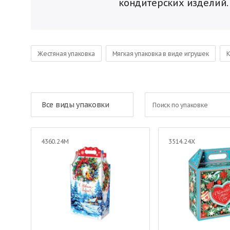
кондитерских изделий
Жестяная упаковка
Мягкая упаковка в виде игрушек
К
Новогодняя упаковка Год Козы
Новогодняя упаковка Год 
Все виды упаковки
4360.24М
3514.24Х