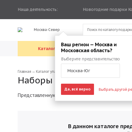
Наша деятельность:
Новогодние подарки К
Москва-Север
Ваш регион — Москва и
Каталог подарков
Каталог упа
Московская область?
Выберите представительство
Москва-Юг
Главная
Каталог упаковки
Наборы новогодних коробок
Наборы коробок на Новы
Да, всё верно
Выбрать другой р
Представленную в этом каталоге упаковку можн
В данном каталоге пре