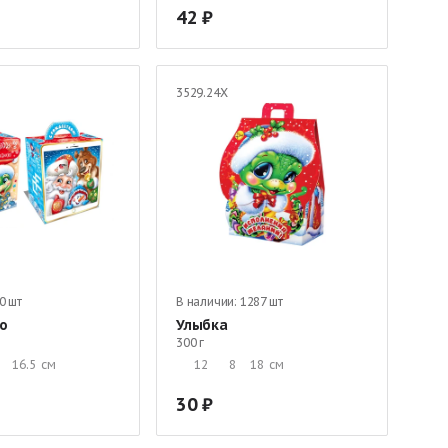
42
3529.24Х
0 шт
В наличии:
1287 шт
о
Улыбка
300 г
16.5
см
12
8
18
см
30