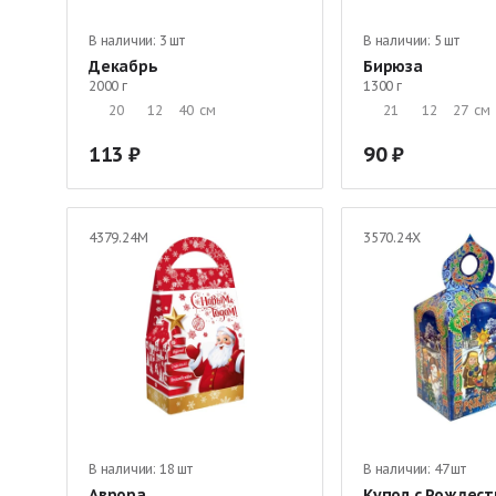
В наличии:
3 шт
В наличии:
5 шт
Декабрь
Бирюза
2000 г
1300 г
20
12
40
см
21
12
27
см
113
90
4379.24М
3570.24Х
В наличии:
18 шт
В наличии:
47 шт
Аврора
Купол с Рождес