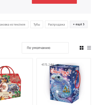
+ ещё 3
аковка из текстиля
Тубы
Распродажа
По умолчанию
4371.24М