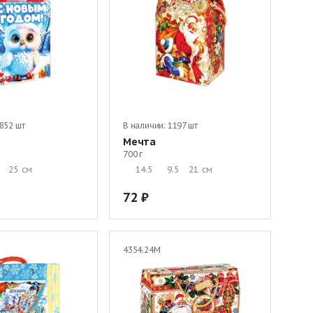
852 шт
В наличии:
1197 шт
Мечта
700 г
25
см
14.5
9.5
21
см
72
4354.24М