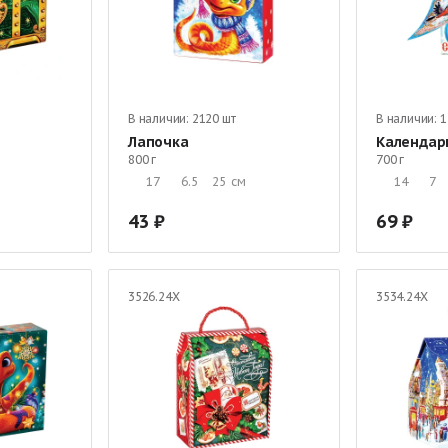
В наличии:
2120 шт
В наличии:
1
Лапочка
Календар
800 г
700 г
17
6.5
25
см
14
7
43
69
3526.24Х
3534.24Х