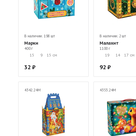
В наличии:
198 шт
В наличии:
2 шт
Марки
Малахит
400 г
1100 г
15
9
15
см
19
14
17
см
32
92
4342.24М
4353.24М