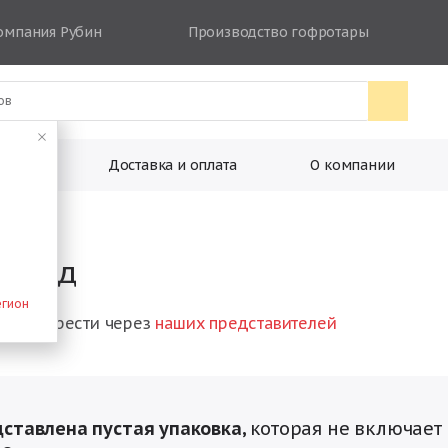
омпания Рубин
Производство гофротары
ковки
Доставка и оплата
О компании
й год
егион
о приобрести через
наших представителей
дставлена пустая упаковка,
которая не включает