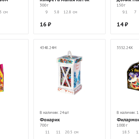
300 г
150 г
5
см
9
5.8
12.8
см
9.1
7
16
14
4348.24М
3552.24Х
В наличии:
24 шт
В наличии:
1
Фонарик
Филармо
700 г
1000 г
11
11
20.5
см
18.5
1