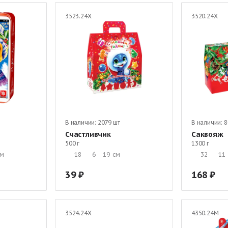
3523.24Х
3520.24Х
В наличии:
2079 шт
В наличии:
8
Счастливчик
Саквояж
500 г
1300 г
см
18
6
19
см
32
11
39
168
3524.24Х
4350.24М