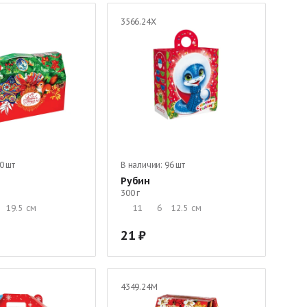
3566.24Х
0 шт
В наличии:
96 шт
Рубин
300 г
19.5
см
11
6
12.5
см
21
4349.24М