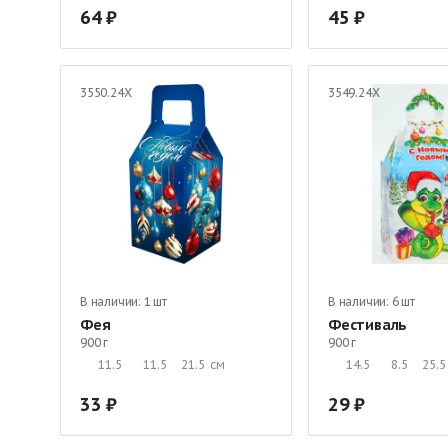
64
45
3550.24Х
3549.24Х
В наличии:
1 шт
В наличии:
6 шт
Фея
Фестиваль
900 г
900 г
11.5
11.5
21.5
см
14.5
8.5
25.5
33
29