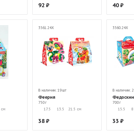
92
40
3561.24Х
3560.24Х
В наличии:
19 шт
В наличии:
2
Феерия
Федоскин
750 г
700 г
см
17.5
13.5
21.5
см
15.5
8
38
33