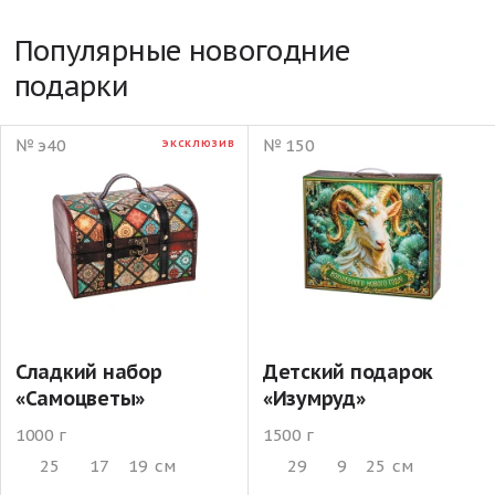
Популярные новогодние
подарки
№ э40
№ 150
ЭКСКЛЮЗИВ
Сладкий набор
Детский подарок
«Самоцветы»
«Изумруд»
1000 г
1500 г
25
17
19
см
29
9
25
см