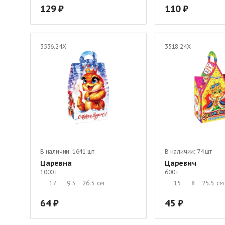
129
110
3536.24Х
3518.24Х
В наличии:
1641 шт
В наличии:
74 шт
Царевна
Царевич
1000 г
600 г
17
9.5
26.5
см
15
8
25.5
см
64
45