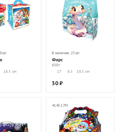
0 шт
В наличии:
25 шт
о
Фарс
650 г
16.5
см
17
6.5
19.5
см
30
4143.17М