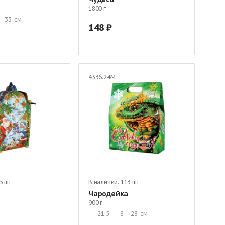
1800 г
33
см
148
4336.24М
5 шт
В наличии:
113 шт
Чародейка
900 г
21.5
8
28
см