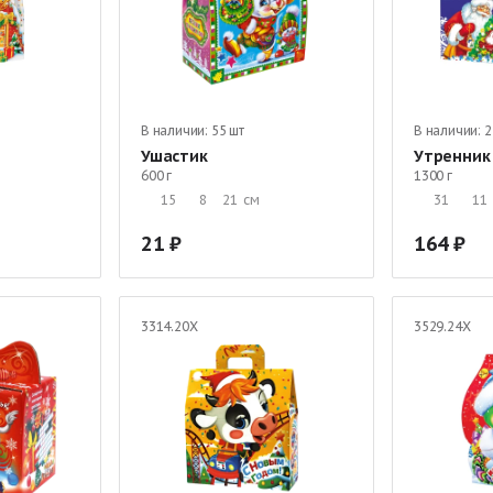
В наличии:
55 шт
В наличии:
2
Ушастик
Утренник
600 г
1300 г
15
8
21
см
31
11
21
164
3314.20Х
3529.24Х