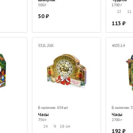
500 г
1700 г
22
11
50
113
3321.20Х
4033.14
В наличии:
634 шт
В наличии:
3
Часы
Часы
750 г
2700 г
24
9
19
см
192