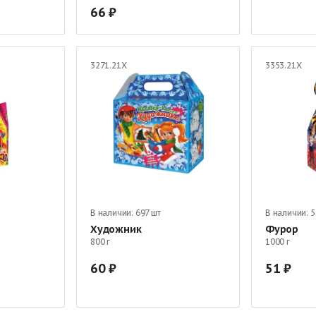
66
3271.21Х
3353.21Х
В наличии:
697 шт
В наличии:
5
Художник
Фурор
800 г
1000 г
60
51