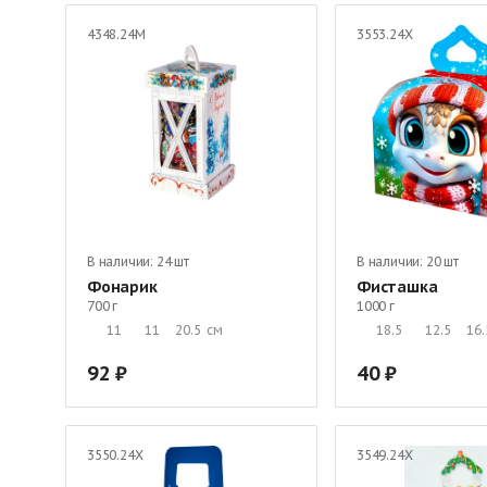
4348.24М
3553.24Х
В наличии:
24 шт
В наличии:
20 шт
Фонарик
Фисташка
700 г
1000 г
11
11
20.5
см
18.5
12.5
16.
92
40
3550.24Х
3549.24Х