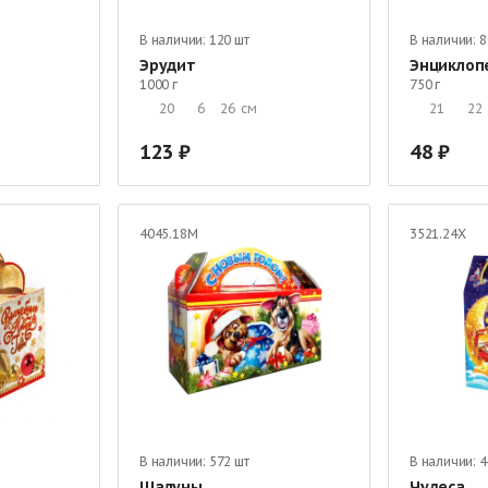
В наличии:
120 шт
В наличии:
8
Эрудит
Энциклоп
1000 г
750 г
20
6
26
см
21
22
123
48
4045.18М
3521.24Х
В наличии:
572 шт
В наличии:
4
Шалуны
Чудеса