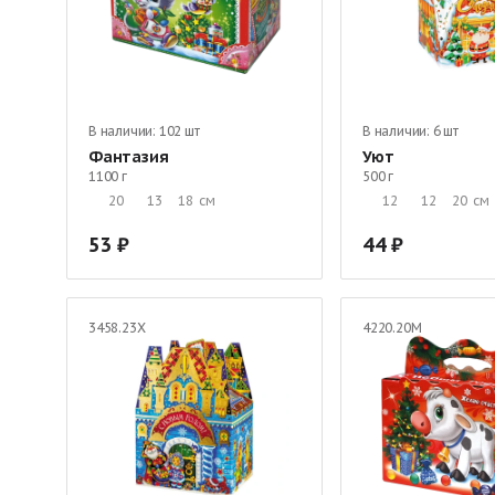
В наличии:
102 шт
В наличии:
6 шт
Фантазия
Уют
1100 г
500 г
20
13
18
см
12
12
20
см
53
44
3458.23Х
4220.20М