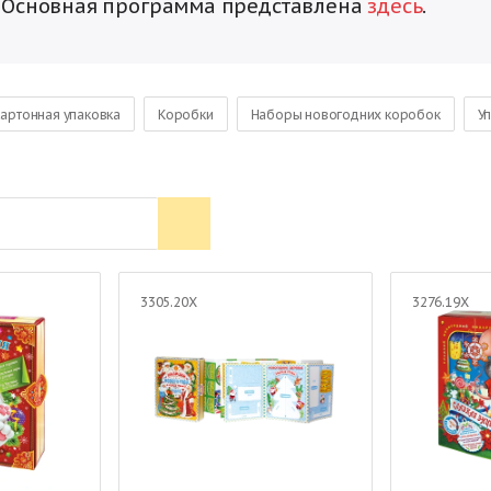
. Основная программа представлена
здесь
.
артонная упаковка
Коробки
Наборы новогодних коробок
Уп
Лошади
Сувенирная продукция
3305.20Х
3276.19Х