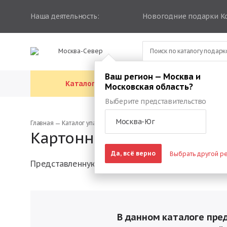
Наша деятельность:
Новогодние подарки К
Москва-Север
Ваш регион — Москва и
Каталог подарков
Каталог упа
Московская область?
Выберите представительство
Москва-Юг
Главная
Каталог упаковки
Картонная упаковка
Картонная упаковка для 
Да, всё верно
Выбрать другой р
Представленную в этом каталоге упаковку можн
В данном каталоге пре