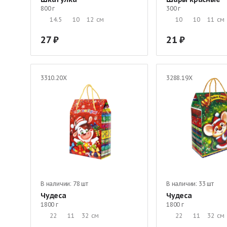
800 г
300 г
14.5
10
12
см
10
10
11
см
27
21
3310.20Х
3288.19Х
В наличии:
78 шт
В наличии:
33 шт
Чудеса
Чудеса
1800 г
1800 г
22
11
32
см
22
11
32
см