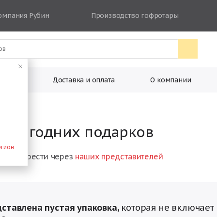
омпания Рубин
Производство гофротары
ковки
Доставка и оплата
О компании
новогодних подарков
егион
о приобрести через
наших представителей
дставлена пустая упаковка,
которая не включает