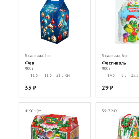
В наличии:
1 шт
В наличии:
6 шт
Фея
Фестиваль
900 г
900 г
11.5
11.5
21.5
см
14.5
8.5
25.5
33
29
4190.19М
3517.24Х