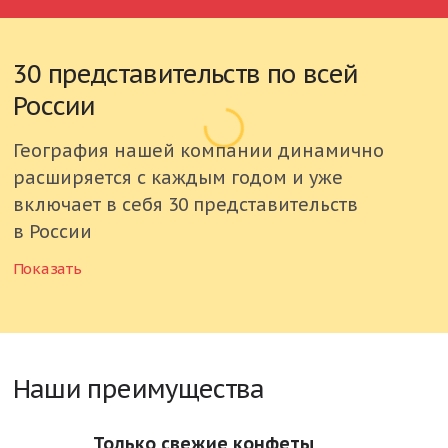
30 представительств по всей
России
География нашей компании динамично
расширяется с каждым годом и уже
включает в себя 30 представительств
в России
Показать
Россия
Астраханская область
Белгородская область
Наши преимущества
Брянская область
Только свежие конфеты