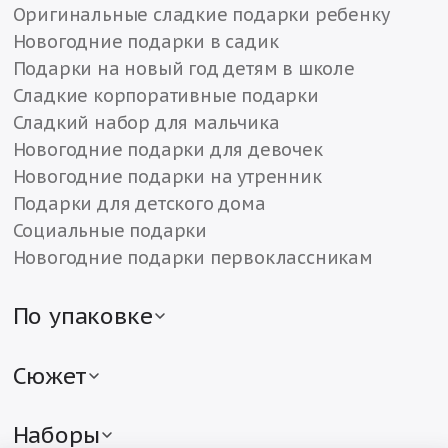
Оригинальные сладкие подарки ребенку
Новогодние подарки в садик
Подарки на новый год детям в школе
Сладкие корпоративные подарки
Сладкий набор для мальчика
Новогодние подарки для девочек
Новогодние подарки на утренник
Подарки для детского дома
Социальные подарки
Новогодние подарки первоклассникам
По упаковке
Детские подарки в жестяной упаковке
Детские подарки в картонной упаковке
Сюжет
Подарки в текстильной упаковке
Новогодние подарки с символом года
Сладкие подарки в различной упаковке
Мягкие сладкие подарки с игрушкой
Наборы