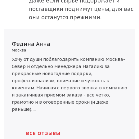
Даже если сырьё подорожает и
Республика Башкортостан
поставщики поднимут цены, для вас
Республика Татарстан
они останутся прежними.
Ростовская область
Рязанская область
Шад
Федина Анна
г.Под
Самарская область
Москва
Хоти
Санкт-Петербург и Ленинградская область
Хочу от души поблагодарить компанию Москва-
г.По
Север и отдельно менеджера Наталию за
Саратовская область
Мене
,
прекрасные новогодние подарки,
на с
Свердловская область
профессионализм, внимание и чуткость к
вопр
клиентам. Начиная с первого звонка в компанию
Смоленская область
для 
и заканчивая приемом заказа - все четко,
конф
Тверская область
грамотно и в оговоренные сроки (и даже
авгу
раньше). ...
Тульская область
заказ
Челябинская область
ВСЕ ОТЗЫВЫ
Ярославская область