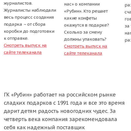
журналистов.
нас» о компании
ра
Журналисты наблюдали
«Рубин». Кто решает
сч
весь процесс создания
какие конфеты
го
подарка – от сбора
окажутся в подарке?
за 
коробки до подготовки
Сколько за смену
на
к отправке.
должны упаковать?
ра
Смотреть выпуск на
Смотреть выпуск на
сайте телеканала
сайте телеканала
ГК «Рубин» работает на российском рынке
сладких подарков с 1991 года и все это время
дарит детям радость новогодних чудес. За
четверть века компания зарекомендовала
себя как надежный поставщик