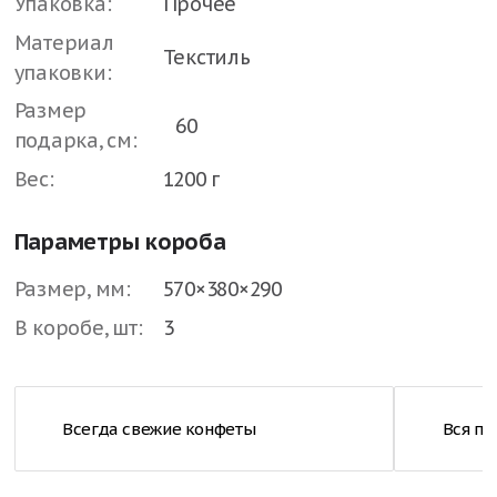
Упаковка:
Прочее
Материал
Текстиль
упаковки:
Размер
60
подарка, см:
Вес:
1200 г
Параметры короба
Размер, мм:
570×380×290
В коробе, шт:
3
Всегда свежие конфеты
Вся п